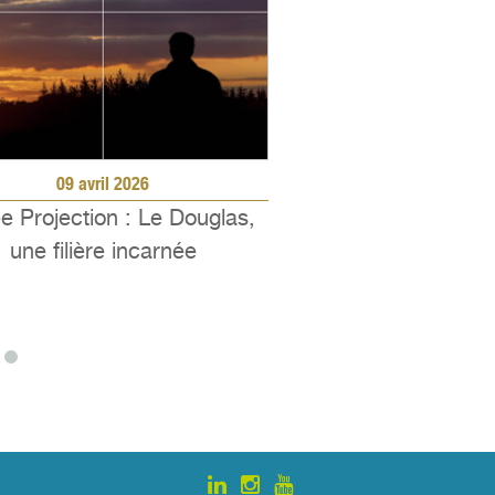
09 avril 2026
02 avril 
e Projection : Le Douglas,
Rapport statistiq
une filière incarnée
avril 2